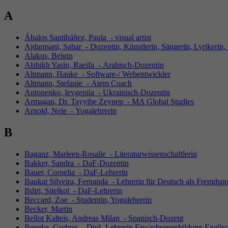
A
Ábalos Santibáñez, Paula - visual artist
Ajdamsani, Sahar - Dozentin, Künstlerin, Sängerin, Lyrikerin, 
Alakus, Belgin
Alshikh Yasin, Raeifa - Arabisch-Dozentin
Altmann, Hauke - Software-/ Webentwickler
Altmann, Stefanie - Atem Coach
Antonenko, Ievgeniia - Ukrainisch-Dozentin
Armagan, Dr. Tayyibe Zeynep - MA Global Studies
Arnold, Nele - Yogalehrerin
B
Baganz, Marleen-Rosalie - Literaturwissenschaftlerin
Bakker, Sandra - DaF-Dozentin
Bauer, Cornelia - DaF-Lehrerin
Baukat Silveira, Fernanda - Lehrerin für Deutsch als Fremdsp
Bdiri, Sitelkol - DaF-Lehrerin
Beccard, Zoe - Studentin, Yogalehrerin
Becker, Martin
Bellot Kalteis, Andreas Milan - Spanisch-Dozent
Beneke, Gudrun - Dipl.-Lehrerin Erwachsenenbildung Englis