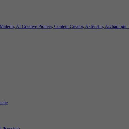
Malerin, AI Creative Pioneer, Content Creator, Aktivistin, Archäologin
rache
ch/Russisch