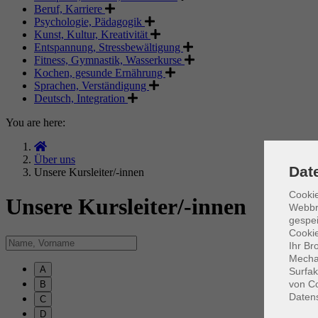
Beruf, Karriere
Psychologie, Pädagogik
Kunst, Kultur, Kreativität
Entspannung, Stressbewältigung
Fitness, Gymnastik, Wasserkurse
Kochen, gesunde Ernährung
Sprachen, Verständigung
Deutsch, Integration
You are here:
Über uns
Dat
Unsere Kursleiter/-innen
Cookie
Unsere Kursleiter/-innen
Webbr
gespei
Cookie
Ihr Br
Mechan
A
Surfak
von Co
B
Daten
C
D