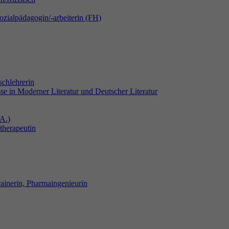
zialpädagogin/-arbeiterin (FH)
chlehrerin
sse in Moderner Literatur und Deutscher Literatur
A.)
therapeutin
ainerin, Pharmaingenieurin