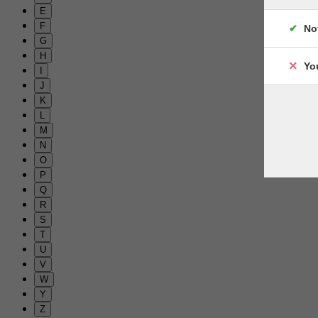
E
F
No
G
H
Yo
I
J
K
L
M
N
O
P
Q
R
S
T
U
V
W
Y
Z