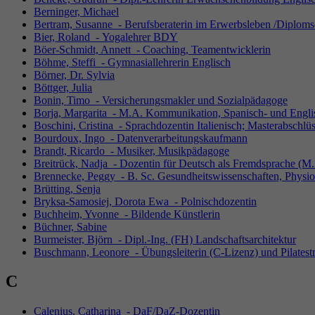
Berninger, Michael
Bertram, Susanne - Berufsberaterin im Erwerbsleben /Diplomso
Bier, Roland - Yogalehrer BDY
Böer-Schmidt, Annett - Coaching, Teamentwicklerin
Böhme, Steffi - Gymnasiallehrerin Englisch
Börner, Dr. Sylvia
Böttger, Julia
Bonin, Timo - Versicherungsmakler und Sozialpädagoge
Borja, Margarita - M.A. Kommunikation, Spanisch- und Englis
Boschini, Cristina - Sprachdozentin Italienisch; Masterabschlü
Bourdoux, Ingo - Datenverarbeitungskaufmann
Brandt, Ricardo - Musiker, Musikpädagoge
Breitrück, Nadja - Dozentin für Deutsch als Fremdsprache (M.
Brennecke, Peggy - B. Sc. Gesundheitswissenschaften, Physio
Brütting, Senja
Bryksa-Samosiej, Dorota Ewa - Polnischdozentin
Buchheim, Yvonne - Bildende Künstlerin
Büchner, Sabine
Burmeister, Björn - Dipl.-Ing. (FH) Landschaftsarchitektur
Buschmann, Leonore - Übungsleiterin (C-Lizenz) und Pilatestr
C
Calenius, Catharina - DaF/DaZ-Dozentin