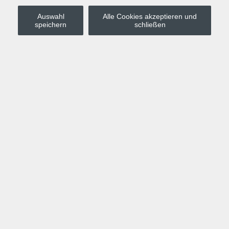
Auswahl
Alle Cookies akzeptieren und
Stadt Leipzig
speichern
schließen
Anmelden
Warenkorb
Merkzettel
Kurskompass
Programm
Politik, Gesellschaft, Umwelt
Computer, Internet, Multimedia