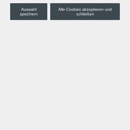
Auswahl
Alle Cookies akzeptieren und
Stadt Leipzig
speichern
schließen
Anmelden
Warenkorb
Merkzettel
Kurskompass
Programm
Politik, Gesellschaft, Umwelt
Computer, Internet, Multimedia