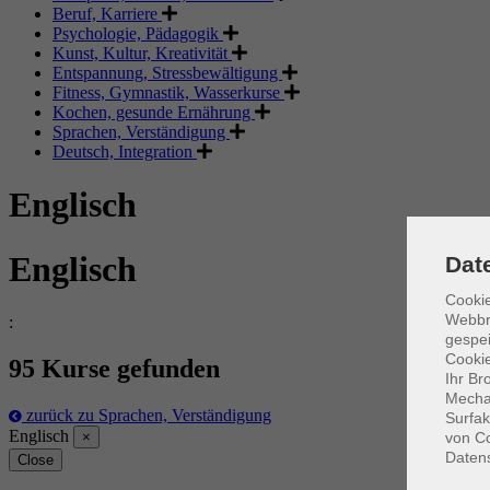
Beruf, Karriere
Psychologie, Pädagogik
Kunst, Kultur, Kreativität
Entspannung, Stressbewältigung
Fitness, Gymnastik, Wasserkurse
Kochen, gesunde Ernährung
Sprachen, Verständigung
Deutsch, Integration
Englisch
Englisch
Dat
Cookie
Webbr
:
gespei
Cookie
95 Kurse gefunden
Ihr Br
Mechan
zurück zu Sprachen, Verständigung
Surfak
Englisch
von Co
×
Daten
Close