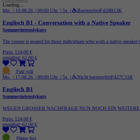
Loading...
Mo. |
10.08.26 |
09:00 Uhr |
5x |
Barrierefrei
F428B13K
Englisch B1 - Conversation with a Native Speaker
Sommerintensivkurs
The course is geared for those individuals who wish a native speaker t
Preis: 124,00 €
ermäßigt: 62,00 €
Mo. |
17.08.26 |
09:00 Uhr |
5x |
Nicht barrierefrei
F427C11K
Englisch B1
Sommerintensivkurs
WEGEN GROSSER NACHFRAGE NUN NOCH EIN WEITERER KURS I
Preis: 124,00 €
ermäßigt: 62,00 €