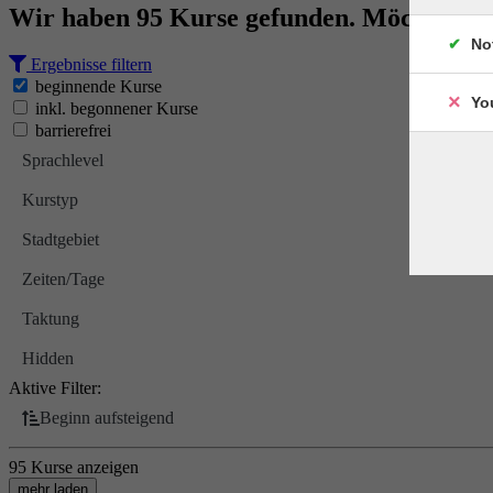
Wir haben 95 Kurse gefunden. Möchten Si
No
Ergebnisse filtern
beginnende Kurse
Yo
inkl. begonnener Kurse
barrierefrei
Sprachlevel
Kurstyp
Stadtgebiet
Zeiten/Tage
Taktung
Hidden
Aktive Filter:
Beginn aufsteigend
95 Kurse anzeigen
mehr laden