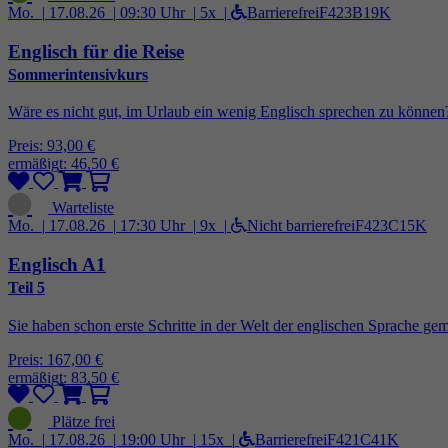
Mo. |
17.08.26 |
09:30 Uhr |
5x |
Barrierefrei
F423B19K
Englisch für die Reise
Sommerintensivkurs
Wäre es nicht gut, im Urlaub ein wenig Englisch sprechen zu können? 
Preis: 93,00 €
ermäßigt: 46,50 €
Mo. |
17.08.26 |
17:30 Uhr |
9x |
Nicht barrierefrei
F423C15K
Englisch A1
Teil 5
Sie haben schon erste Schritte in der Welt der englischen Sprache ge
Preis: 167,00 €
ermäßigt: 83,50 €
Mo. |
17.08.26 |
19:00 Uhr |
15x |
Barrierefrei
F421C41K