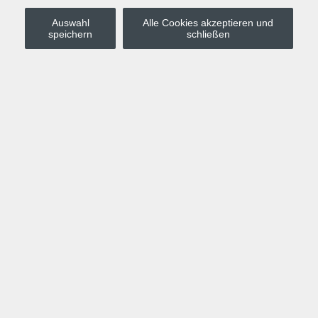
Auswahl
Alle Cookies akzeptieren und
Stadt Leipzig
speichern
schließen
Anmelden
Warenkorb
Merkzettel
Kurskompass
Programm
Politik, Gesellschaft, Umwelt
Computer, Internet, Multimedia