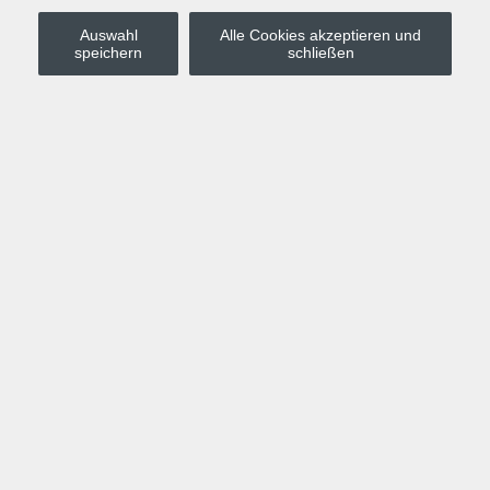
Auswahl
Alle Cookies akzeptieren und
Stadt Leipzig
speichern
schließen
Anmelden
Warenkorb
Merkzettel
Kurskompass
Programm
Politik, Gesellschaft, Umwelt
Computer, Internet, Multimedia