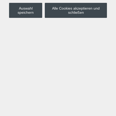
Auswahl
Alle Cookies akzeptieren und
Stadt Leipzig
speichern
schließen
Anmelden
Warenkorb
Merkzettel
Kurskompass
Programm
Politik, Gesellschaft, Umwelt
Computer, Internet, Multimedia