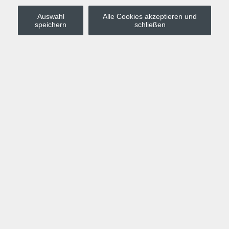
Auswahl
Alle Cookies akzeptieren und
Stadt Leipzig
speichern
schließen
Anmelden
Warenkorb
Merkzettel
Kurskompass
Programm
Politik, Gesellschaft, Umwelt
Computer, Internet, Multimedia