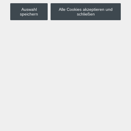
Auswahl
Alle Cookies akzeptieren und
Stadt Leipzig
speichern
schließen
Anmelden
Warenkorb
Merkzettel
Kurskompass
Programm
Politik, Gesellschaft, Umwelt
Computer, Internet, Multimedia