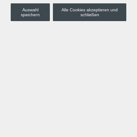
Auswahl
Alle Cookies akzeptieren und
Stadt Leipzig
speichern
schließen
Anmelden
Warenkorb
Merkzettel
Kurskompass
Programm
Politik, Gesellschaft, Umwelt
Computer, Internet, Multimedia