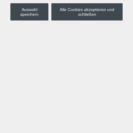
Auswahl
Alle Cookies akzeptieren und
Stadt Leipzig
speichern
schließen
Anmelden
Warenkorb
Merkzettel
Kurskompass
Programm
Politik, Gesellschaft, Umwelt
Computer, Internet, Multimedia