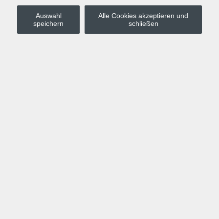
Auswahl
Alle Cookies akzeptieren und
Stadt Leipzig
speichern
schließen
Anmelden
Warenkorb
Merkzettel
Kurskompass
Programm
Politik, Gesellschaft, Umwelt
Computer, Internet, Multimedia