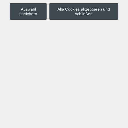
Auswahl
Alle Cookies akzeptieren und
Stadt Leipzig
speichern
schließen
Anmelden
Warenkorb
Merkzettel
Kurskompass
Programm
Politik, Gesellschaft, Umwelt
Computer, Internet, Multimedia