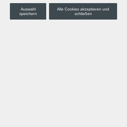
Auswahl
Alle Cookies akzeptieren und
Stadt Leipzig
speichern
schließen
Anmelden
Warenkorb
Merkzettel
Kurskompass
Programm
Politik, Gesellschaft, Umwelt
Computer, Internet, Multimedia