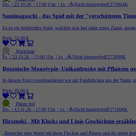
Do. |
22.10.26 |
17:00 Uhr |
1x |
Nicht barrierefrei
F271094K
Suminagaschi - das Spiel mit der "verschütteten Tinte"
Es ist ein betörendes Spiel, welches sich fast ohne unser Zutun, ausgel
Preis: 32,00 €
Fr. |
23.10.26 |
15:00 Uhr |
1x |
Nicht barrierefrei
F272009K
Botanische Monotypie- Unikatdrucke mit Pflanzen u
In diesem Kurs experimentieren wir mit Fundstücken aus der Natur, m
Preis: 49,00 €
Do. |
12.11.26 |
17:00 Uhr |
1x |
Nicht barrierefrei
F271096K
Hirameki - Mit Klecks und Linie Geschichten erzähle
„Betrachte eine Wand mit ihren Flecken und Rissen und du siehst dor