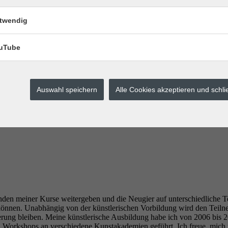
twendig
uTube
Auswahl speichern
Alle Cookies akzeptieren und schl
den meiner Kurse weitergeben und die Neugier auf unterschiedliche 
u können. Unabhängig von der künstlerischen Vorbildung wird den Teil
nerung bleiben. Meine künstlerische Ausbildung habe ich von 2006 bis
 Workshops an verschiedene Kunstakademien geführt. Ich freue, mich