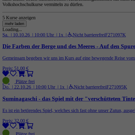
Volkshochschulkurse vermitteln zu dürfen.
5 Kurse anzeigen
mehr laden
Loading...
Sa. |
10.10.26 |
10:00 Uhr |
1x |
Nicht barrierefrei
F271097K
Die Farben der Berge und des Meeres - Auf den Spure
Gemeinsam begeben wir uns im Kurs auf eine bewegende Reise vom B
Preis: 51,00 €
Do. |
22.10.26 |
10:00 Uhr |
1x |
Nicht barrierefrei
F271095K
Suminagaschi - das Spiel mit der "verschütteten Tinte"
Es ist ein betörendes Spiel, welches sich fast ohne unser Zutun, ausgel
Preis: 32,00 €