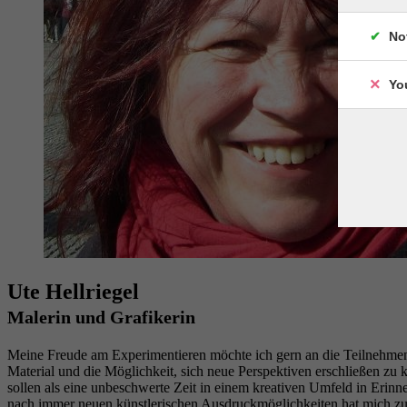
No
Yo
Ute Hellriegel
Malerin und Grafikerin
Meine Freude am Experimentieren möchte ich gern an die Teilnehmen
Material und die Möglichkeit, sich neue Perspektiven erschließen z
sollen als eine unbeschwerte Zeit in einem kreativen Umfeld in Erin
nach immer neuen künstlerischen Ausdruckmöglichkeiten hat mich zu