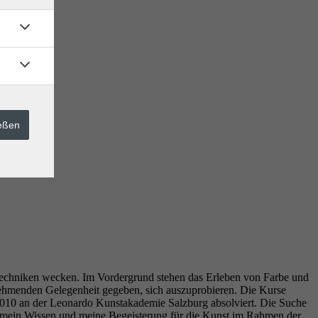
ießen
Techniken wecken. Im Vordergrund stehen das Erleben von Farbe und
nehmenden Gelegenheit gegeben, sich auszuprobieren. Die Kurse
 2010 an der Leonardo Kunstakademie Salzburg absolviert. Die Suche
 mein Wissen und meine Begeisterung für die Kunst im Rahmen der