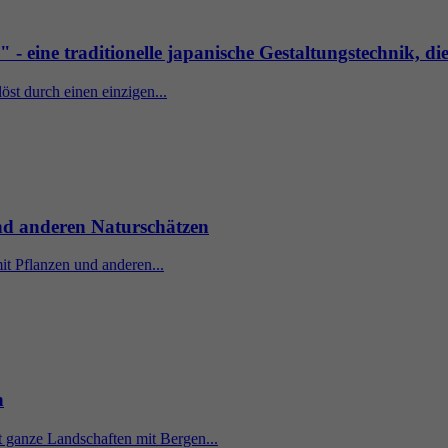
 - eine traditionelle japanische Gestaltungstechnik, di
öst durch einen einzigen...
nd anderen Naturschätzen
it Pflanzen und anderen...
n
t ganze Landschaften mit Bergen...