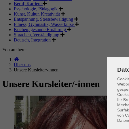
Beruf, Karriere
Psychologie, Pädagogik
Kunst, Kultur, Kreativität
Entspannung, Stressbewältigung
Fitness, Gymnastik, Wasserkurse
Kochen, gesunde Ernährung
Sprachen, Verständigung
Deutsch, Integration
You are here:
Über uns
Dat
Unsere Kursleiter/-innen
Cookie
Unsere Kursleiter/-innen
Webbr
gespei
Cookie
Ihr Br
Mechan
Surfak
von Co
Daten