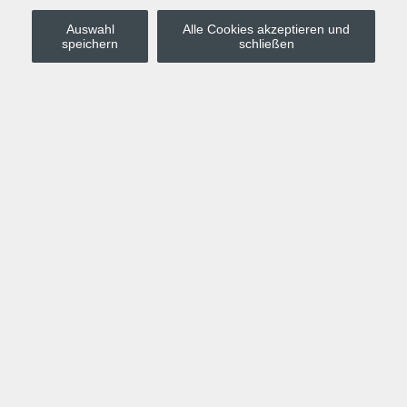
Auswahl
Alle Cookies akzeptieren und
Stadt Leipzig
speichern
schließen
Anmelden
Warenkorb
Merkzettel
Kurskompass
Programm
Politik, Gesellschaft, Umwelt
Computer, Internet, Multimedia