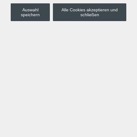
Auswahl
Alle Cookies akzeptieren und
Stadt Leipzig
speichern
schließen
Anmelden
Warenkorb
Merkzettel
Kurskompass
Programm
Politik, Gesellschaft, Umwelt
Computer, Internet, Multimedia