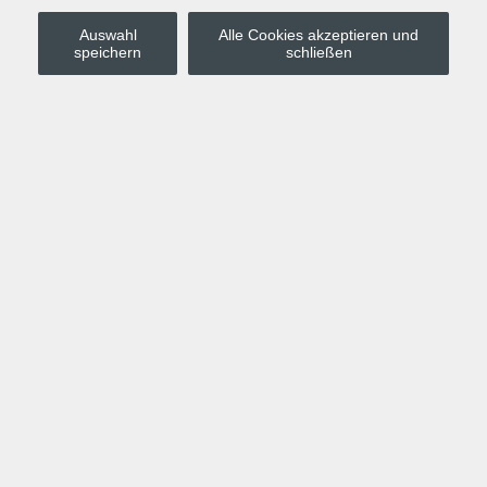
Auswahl
Alle Cookies akzeptieren und
Stadt Leipzig
speichern
schließen
Anmelden
Warenkorb
Merkzettel
Kurskompass
Programm
Politik, Gesellschaft, Umwelt
Computer, Internet, Multimedia