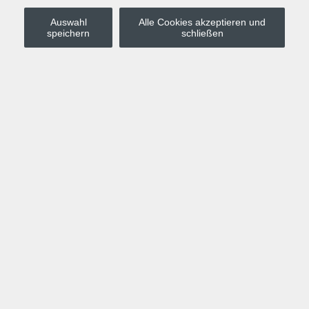
Auswahl
Alle Cookies akzeptieren und
Stadt Leipzig
speichern
schließen
Anmelden
Warenkorb
Merkzettel
Kurskompass
Programm
Politik, Gesellschaft, Umwelt
Computer, Internet, Multimedia