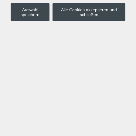
Auswahl
Alle Cookies akzeptieren und
Stadt Leipzig
speichern
schließen
Anmelden
Warenkorb
Merkzettel
Kurskompass
Programm
Politik, Gesellschaft, Umwelt
Computer, Internet, Multimedia