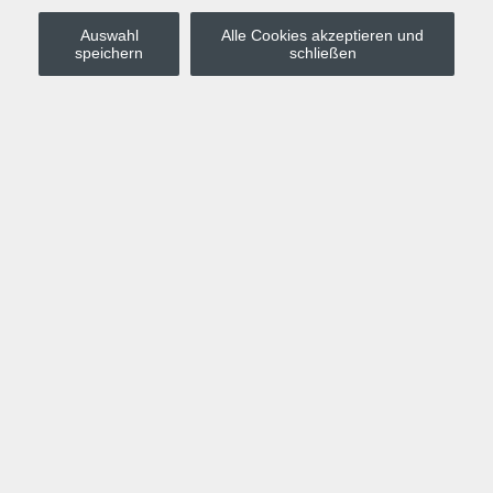
Auswahl
Alle Cookies akzeptieren und
Stadt Leipzig
speichern
schließen
Anmelden
Warenkorb
Merkzettel
Kurskompass
Programm
Politik, Gesellschaft, Umwelt
Computer, Internet, Multimedia