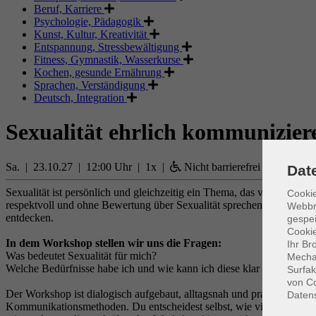
Beruf, Karriere
Psychologie, Pädagogik
Kunst, Kultur, Kreativität
Entspannung, Stressbewältigung
Fitness, Gymnastik, Wasserkurse
Kochen, gesunde Ernährung
Sprachen, Verständigung
Deutsch, Integration
Sexualität ehrlich kommunizier
Sa. | 23.10.27 | 12:00 Uhr | 1x |
Nicht barrierefrei
Dat
Sexualität ist persönlich und gleichzeitig ein Thema, das viele Frag
Cookie
respektvoll und ohne Bewertung über Sexualität sprechen können. Es
Webbr
entdecken.
gespei
Cookie
In dem Workshop stellen wir uns die Fragen:
Ihr Br
Was bedeutet Sexualität für mich?
Mechan
Welche Bedürfnisse habe ich und wie kann ich diese klar ausdrücken
Surfak
von Co
Der Workshop ist dialogisch aufgebaut, alltagsnah und praxisorientie
Daten
Kommunikationsmethoden. Du entscheidest selbst, wie viel du teilen m