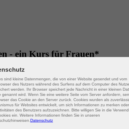
en - ein Kurs für Frauen*
enschutz
en, Unsicherheiten und alte Muster mit sich bringt. In diesem Workshop
s sind kleine Datenmengen, die von einer Website gesendet und vom
 geht darum, die eigene Haltung besser zu verstehen, Worte für Bedür
owser des Nutzers während des Surfens auf dem Computer des Nutze
chert werden. Ihr Browser speichert jede Nachricht in einer kleinen Dat
 genannt wird. Wenn Sie eine weitere Seite vom Server anfordern, se
owser das Cookie an den Server zurück. Cookies wurden als zuverlässi
ismus für Websites entwickelt, um sich Informationen zu merken oder
?
tivitäten des Benutzers aufzuzeichnen. Bitte willigen Sie in die Verwen
okies ein. Weitere Informationen finden Sie in unseren
rt. Er verbindet fachlichen Input mit Selbstreflexion, Austausch in de
schutzhinweisen.
Datenschutz
öchtest. Ziel ist es, mehr Sicherheit im Sprechen über Sexualität zu 