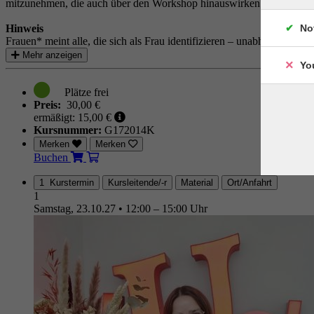
mitzunehmen, die auch über den Workshop hinauswirken.
Hinweis
No
Frauen* meint alle, die sich als Frau identifizieren – unabhängig von
Mehr anzeigen
Yo
Preis:
30,00 €
ermäßigt: 15,00 €
Kursnummer:
G172014K
Merken
Merken
Buchen
1 Kurstermin
Kursleitende/-r
Material
Ort/Anfahrt
1
Samstag, 23.10.27
•
12:00 – 15:00 Uhr