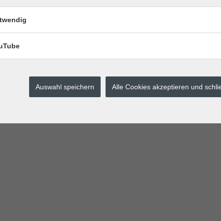
twendig
 biologischer oder geschlechtlicher Zuordnung. Es finden keine körperli
uTube
Auswahl speichern
Alle Cookies akzeptieren und schl