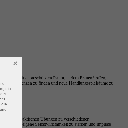
×
 schaffen wir einen geschützten Raum, in dem Frauen* offen,
fnisse und Grenzen zu finden und neue Handlungsspielräume zu
rs
ei, die
ndet
ger
 die
dung
r Gruppe und praktischen Übungen zu verschiedenen
gewinnen, die eigene Selbstwirksamkeit zu stärken und Impulse