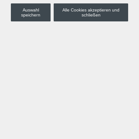
Auswahl
Alle Cookies akzeptieren und
Stadt Leipzig
speichern
schließen
Anmelden
Warenkorb
Merkzettel
Kurskompass
Programm
Politik, Gesellschaft, Umwelt
Computer, Internet, Multimedia