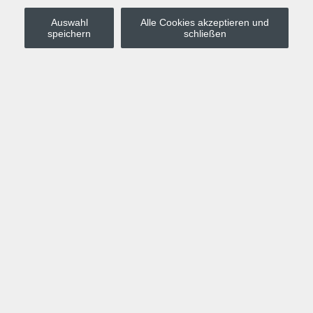
Auswahl
Alle Cookies akzeptieren und
Stadt Leipzig
speichern
schließen
Anmelden
Warenkorb
Merkzettel
Kurskompass
Programm
Politik, Gesellschaft, Umwelt
Computer, Internet, Multimedia