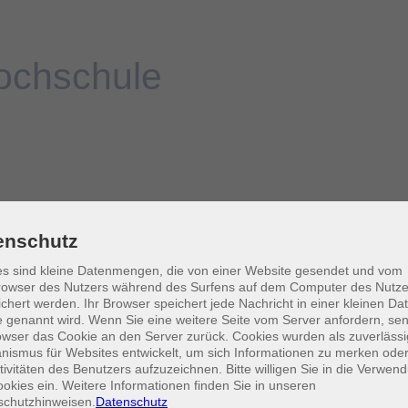
enschutz
s sind kleine Datenmengen, die von einer Website gesendet und vom
owser des Nutzers während des Surfens auf dem Computer des Nutze
chert werden. Ihr Browser speichert jede Nachricht in einer kleinen Dat
 genannt wird. Wenn Sie eine weitere Seite vom Server anfordern, se
owser das Cookie an den Server zurück. Cookies wurden als zuverlässi
ismus für Websites entwickelt, um sich Informationen zu merken oder
tivitäten des Benutzers aufzuzeichnen. Bitte willigen Sie in die Verwen
okies ein. Weitere Informationen finden Sie in unseren
schutzhinweisen.
Datenschutz