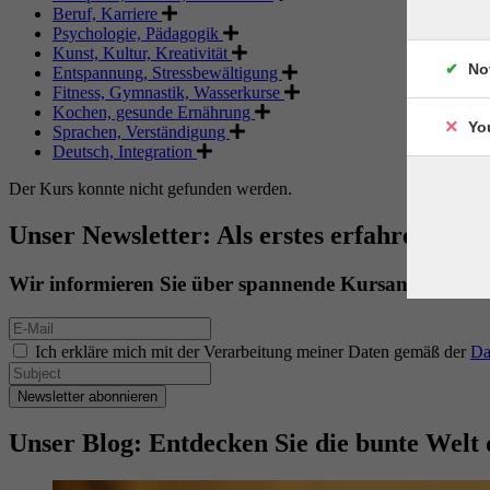
Beruf, Karriere
Psychologie, Pädagogik
Kunst, Kultur, Kreativität
No
Entspannung, Stressbewältigung
Fitness, Gymnastik, Wasserkurse
Kochen, gesunde Ernährung
Yo
Sprachen, Verständigung
Deutsch, Integration
Der Kurs konnte nicht gefunden werden.
Unser Newsletter: Als erstes erfahren. Als 
Wir informieren Sie über spannende Kursangebote.
Ich erkläre mich mit der Verarbeitung meiner Daten gemäß der
Da
Newsletter abonnieren
Unser Blog: Entdecken Sie die bunte Welt 