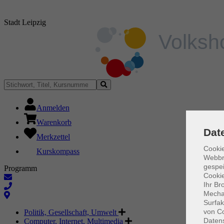
Stadt Leipzig
Anmelden
Warenkorb
Dat
Merkzettel
Cookie
Kurskompass
Webbr
gespei
Programm
Cookie
Ihr Br
Mechan
Surfak
von Co
Politik, Gesellschaft, Umwelt
Daten
Computer, Internet, Multimedia