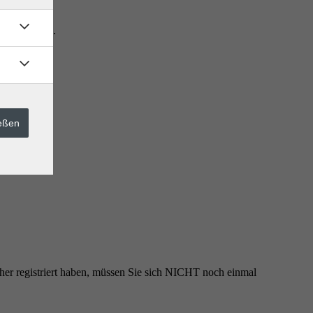
g
entnehmen.
ießen
rüher registriert haben, müssen Sie sich NICHT noch einmal