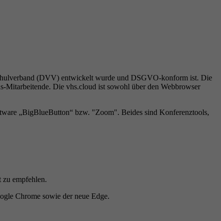
hschulverband (DVV) entwickelt wurde und DSGVO-konform ist. Die
vhs-Mitarbeitende. Die vhs.cloud ist sowohl über den Webbrowser
oftware „BigBlueButton“ bzw. "Zoom". Beides sind Konferenztools,
t zu empfehlen.
Google Chrome sowie der neue Edge.