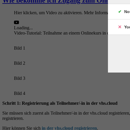
Wie bekomme ich Zugang zum Onlinekur
No
Hier klicken, um Video zu aktivieren. Mehr Informationen zu
Yo
Loading...
Video-Tutorial: Teilnahme an einem Onlinekurs in der vhs.clou
Bild 1
Bild 2
Bild 3
Bild 4
Schritt 1: Registrierung als Teilnehmer/-in in der vhs.cloud
Sie müssen sich zuerst als Teilnehmer/-in in der vhs.cloud registrie
registrieren.
Hier können Sie sich
in der vhs.cloud registrieren
.