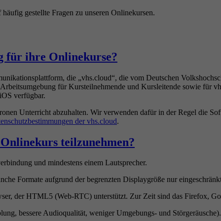
f häufig gestellte Fragen zu unseren Onlinekursen.
g für ihre Onlinekurse?
munikationsplattform, die „vhs.cloud“, die vom Deutschen Volkshoc
 und Arbeitsumgebung für Kursteilnehmende und Kursleitende sowie für 
 iOS verfügbar.
ronen Unterricht abzuhalten. Wir verwenden dafür in der Regel die S
enschutzbestimmungen der vhs.cloud
.
 Onlinekurs teilzunehmen?
etverbindung und mindestens einem Lautsprecher.
nche Formate aufgrund der begrenzten Displaygröße nur eingeschränk
owser, der HTML5 (Web-RTC) unterstützt. Zur Zeit sind das Firefox, 
lung, bessere Audioqualität, weniger Umgebungs- und Störgeräusche).