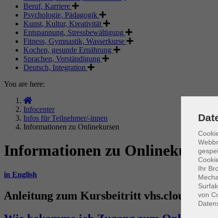
Beruf, Karriere
Psychologie, Pädagogik
Kunst, Kultur, Kreativität
Entspannung, Stressbewältigung
Fitness, Gymnastik, Wasserkurse
Kochen, gesunde Ernährung
Sprachen, Verständigung
Deutsch, Integration
You are here:
Infocenter
Dat
Infos für Teilnehmer/-innen
Informationen zu Onlinekursen
Cookie
Webbr
Informationen zu Onlinekursen
gespei
Cookie
Ihr Br
in English
Mechan
Surfak
Anleitung zum Kursbeitritt vhs.cloud
von Co
Daten