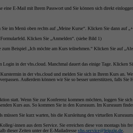
e eine E-Mail mit Ihrem Passwort und Sie können sich direkt einlogge
en Sie im Menü oben rechts auf „Meine Kurse“. Klicken Sie dann auf „
 Formularfeld. Klicken Sie „Anmelden“. (siehe Bild 1)
ie zum Beispiel „Ich möchte am Kurs teilnehmen.“ Klicken Sie auf „Abs
em Login in der vhs.cloud. Manchmal dauert das einige Tage. Klicken 
Kurstermin in der vhs.cloud und melden Sie sich in Ihrem Kurs an. Wenn
verpassen. Außerdem können wir Sie so besser unterstützen, falls Sie H
ktion statt. Wenn Sie zur Konferenz kommen möchten, loggen Sie sich b
senden Kurs aus. So kommen Sie in den Kursraum. Im Kursraum finden 
 müssen Sie kurz warten, bis die Kursleitung den virtuellen Kursraum 
 Kolleg/-innen aus dem Service. Sie erreichen diese von montags bis f
alb dieser Zeiten unter der E-Mailadresse
vhs-service@leipzig.de
.