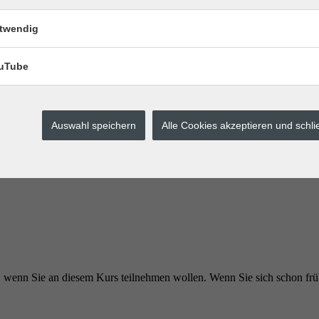
s?
twendig
r Nutzung von Youtube-Videos können Sie unserer
Datenschutzerklärun
uTube
d
Auswahl speichern
Alle Cookies akzeptieren und schl
ren, wenn Sie an diesem Kurs teilnehmen wollen. Wenn Sie sich schon f