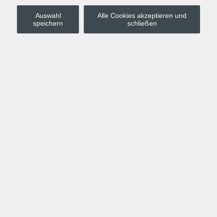
Auswahl
Alle Cookies akzeptieren und
Stadt Leipzig
speichern
schließen
Anmelden
Warenkorb
Merkzettel
Kurskompass
Programm
Politik, Gesellschaft, Umwelt
Computer, Internet, Multimedia