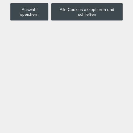
Auswahl
Alle Cookies akzeptieren und
Stadt Leipzig
speichern
schließen
Anmelden
Warenkorb
Merkzettel
Kurskompass
Programm
Politik, Gesellschaft, Umwelt
Computer, Internet, Multimedia