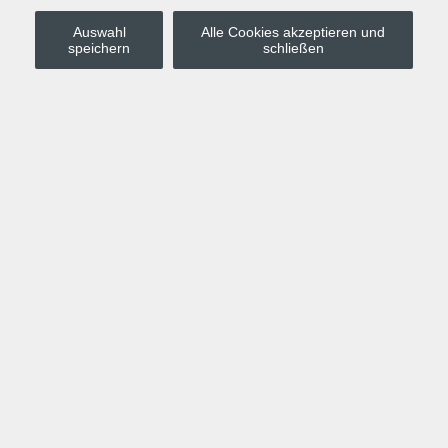
Auswahl
Alle Cookies akzeptieren und
Stadt Leipzig
speichern
schließen
Anmelden
Warenkorb
Merkzettel
Kurskompass
Programm
Politik, Gesellschaft, Umwelt
Computer, Internet, Multimedia