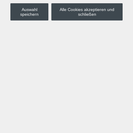
Auswahl
Alle Cookies akzeptieren und
Stadt Leipzig
speichern
schließen
Anmelden
Warenkorb
Merkzettel
Kurskompass
Programm
Politik, Gesellschaft, Umwelt
Computer, Internet, Multimedia