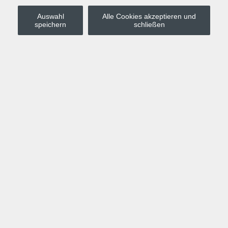
Auswahl
Alle Cookies akzeptieren und
Stadt Leipzig
speichern
schließen
Anmelden
Warenkorb
Merkzettel
Kurskompass
Programm
Politik, Gesellschaft, Umwelt
Computer, Internet, Multimedia