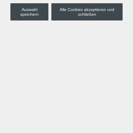
Auswahl
Alle Cookies akzeptieren und
Stadt Leipzig
speichern
schließen
Anmelden
Warenkorb
Merkzettel
Kurskompass
Programm
Politik, Gesellschaft, Umwelt
Computer, Internet, Multimedia