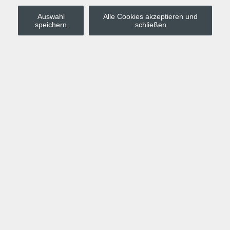
Auswahl
Alle Cookies akzeptieren und
Stadt Leipzig
speichern
schließen
Anmelden
Warenkorb
Merkzettel
Kurskompass
Programm
Politik, Gesellschaft, Umwelt
Computer, Internet, Multimedia