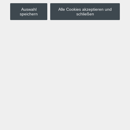
Auswahl
Alle Cookies akzeptieren und
Stadt Leipzig
speichern
schließen
Anmelden
Warenkorb
Merkzettel
Kurskompass
Programm
Politik, Gesellschaft, Umwelt
Computer, Internet, Multimedia