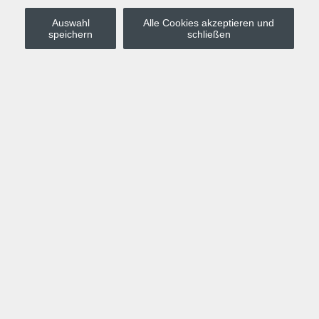
Auswahl
Alle Cookies akzeptieren und
Stadt Leipzig
speichern
schließen
Anmelden
Warenkorb
Merkzettel
Kurskompass
Programm
Politik, Gesellschaft, Umwelt
Computer, Internet, Multimedia