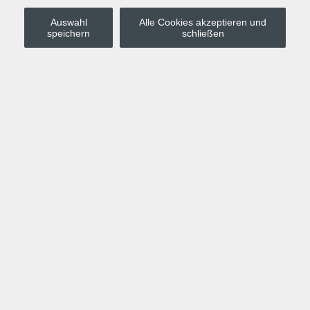
Auswahl
Alle Cookies akzeptieren und
Stadt Leipzig
speichern
schließen
Anmelden
Warenkorb
Merkzettel
Kurskompass
Programm
Politik, Gesellschaft, Umwelt
Computer, Internet, Multimedia