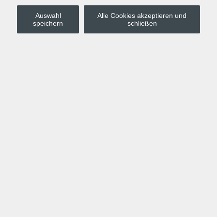
Auswahl
Alle Cookies akzeptieren und
Stadt Leipzig
speichern
schließen
Anmelden
Warenkorb
Merkzettel
Kurskompass
Programm
Politik, Gesellschaft, Umwelt
Computer, Internet, Multimedia