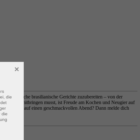
×
rs
u, authentische brasilianische Gerichte zuzubereiten – von der
ei, die
lles, was du mitbringen musst, ist Freude am Kochen und Neugier auf
ndet
iens ein. Lust auf einen geschmackvollen Abend? Dann melde dich
ger
 die
dung