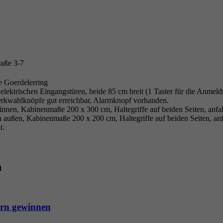
raße 3-7
e Goerdelerring
elektrischen Eingangstüren, beide 85 cm breit (1 Taster für die Anmeldu
rkwahlknöpfe gut erreichbar, Alarmknopf vorhanden.
 innen, Kabinenmaße 200 x 300 cm, Haltegriffe auf beiden Seiten, anf
h außen, Kabinenmaße 200 x 200 cm, Haltegriffe auf beiden Seiten, an
t.
n
ern gewinnen