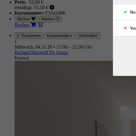
Preis:
52,00 €
ermäßigt: 33,50 €
No
Kursnummer:
F354249K
Merken
Merken
Buchen
Yo
1 Kurstermin
Kursleitende/-r
Ort/Anfahrt
1
Mittwoch, 04.11.26
•
17:00 – 21:30 Uhr
Richard Maxwell De Souza
Kursort