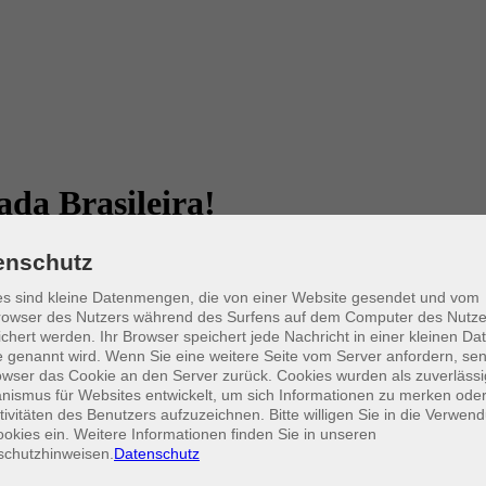
ada Brasileira!
enschutz
s sind kleine Datenmengen, die von einer Website gesendet und vom
owser des Nutzers während des Surfens auf dem Computer des Nutze
tdecke die Vielfalt und Würze Brasiliens! In unserem Kochkurs lernst d
chert werden. Ihr Browser speichert jede Nachricht in einer kleinen Dat
Kurs eignet sich sowohl für Anfänger als auch für Fortgeschrittene. A
 genannt wird. Wenn Sie eine weitere Seite vom Server anfordern, se
e zubereiteten Gerichte und tauchen dabei in die reiche Kultur Brasil
owser das Cookie an den Server zurück. Cookies wurden als zuverlässi
ismus für Websites entwickelt, um sich Informationen zu merken oder
tivitäten des Benutzers aufzuzeichnen. Bitte willigen Sie in die Verwen
okies ein. Weitere Informationen finden Sie in unseren
schutzhinweisen.
Datenschutz