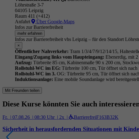
Löhrstraße 3-7
04105 Leipzig
Raum 411 (+412)
Anfahrt
Über Google-Maps
Infos zur Barrierefreiheit
mehr erfahren
Infos zur Barrierefreiheit vhs Leipzig – für den Standort Löhrst
×
Öffentlicher Nahverkehr:
Tram 1/3/4/7/9/12/14/15, Haltestell
Eingang/Zugang links vom Haupteingang:
Ebenerdig, mit 2 
Aufzug:
Türbreite 85 cm, Kabinenmaße 90 x 200 cm, Stockwe
Rollstuhl-WC im EG:
Türbreite 100 cm, Tür öffnet sich nach
Rollstuhl-WC im 3.
OG: Türbreite 95 cm, Tür öffnet sich nac
Induktionsanlage:
Eine mobile Soundanlage wird bereitgestell
Mit Freunden teilen
Diese Kurse könnten Sie auch interessiere
Fr. |
07.08.26 |
08:30 Uhr |
2x |
Barrierefrei
F163B32K
Sicherheit in herausfordernden Situationen mit Kind