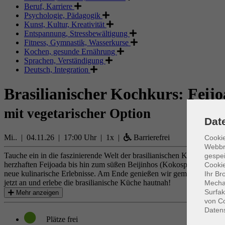
Beruf, Karriere
Psychologie, Pädagogik
Kunst, Kultur, Kreativität
Entspannung, Stressbewältigung
Fitness, Gymnastik, Wasserkurse
Kochen, gesunde Ernährung
Sprachen, Verständigung
Deutsch, Integration
Brasilianischer Kochkurs: Feijo
mit vegetarischer Option
Dat
Mi.. | 04.11.26 | 17:00 Uhr | 1x |
Barrierefrei
Cookie
Webbr
Tauche ein in die faszinierende Welt der brasilianischen Küche und en
gespei
herzhaften Feijoada bis hin zum süßen Beijinhos (Kokospraline). Der 
Cookie
neue kulinarische Erlebnisse. Am Ende genießen wir gemeinsam unser
Ihr Br
jetzt an und erlebe die brasilianische Küche hautnah!
Mechan
Surfak
Mehr anzeigen
von Co
Daten