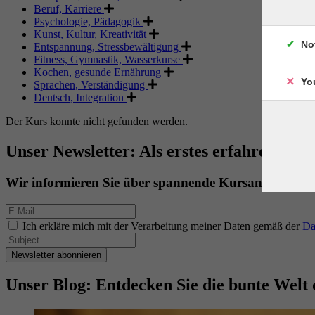
Beruf, Karriere
Psychologie, Pädagogik
Kunst, Kultur, Kreativität
No
Entspannung, Stressbewältigung
Fitness, Gymnastik, Wasserkurse
Kochen, gesunde Ernährung
Yo
Sprachen, Verständigung
Deutsch, Integration
Der Kurs konnte nicht gefunden werden.
Unser Newsletter: Als erstes erfahren. Als 
Wir informieren Sie über spannende Kursangebote.
Ich erkläre mich mit der Verarbeitung meiner Daten gemäß der
Da
Newsletter abonnieren
Unser Blog: Entdecken Sie die bunte Welt 