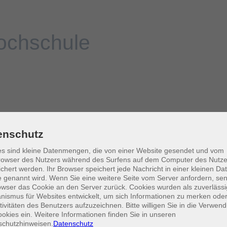
enschutz
s sind kleine Datenmengen, die von einer Website gesendet und vom
owser des Nutzers während des Surfens auf dem Computer des Nutze
chert werden. Ihr Browser speichert jede Nachricht in einer kleinen Dat
 genannt wird. Wenn Sie eine weitere Seite vom Server anfordern, se
owser das Cookie an den Server zurück. Cookies wurden als zuverlässi
ismus für Websites entwickelt, um sich Informationen zu merken oder
tivitäten des Benutzers aufzuzeichnen. Bitte willigen Sie in die Verwen
okies ein. Weitere Informationen finden Sie in unseren
schutzhinweisen.
Datenschutz