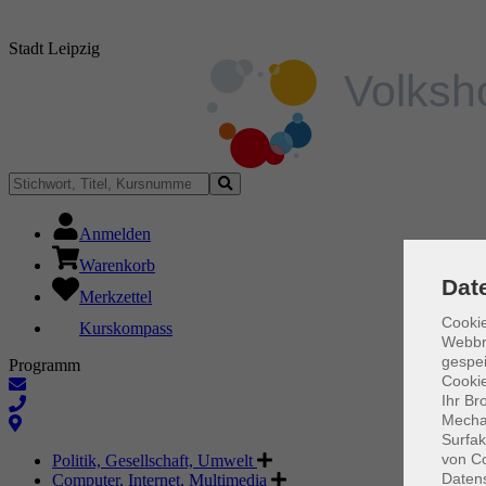
Stadt Leipzig
Anmelden
Warenkorb
Dat
Merkzettel
Cookie
Kurskompass
Webbr
gespei
Programm
Cookie
Ihr Br
Mechan
Surfak
von Co
Politik, Gesellschaft, Umwelt
Daten
Computer, Internet, Multimedia