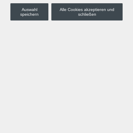
Auswahl
Alle Cookies akzeptieren und
Stadt Leipzig
speichern
schließen
Anmelden
Warenkorb
Merkzettel
Kurskompass
Programm
Politik, Gesellschaft, Umwelt
Computer, Internet, Multimedia