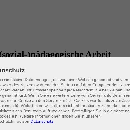
sozial-)pädagogische Arbeit
enschutz
 schwierigen Fällen zu tun, in denen sie Gefühle von Ohnmacht, Wut, 
s sind kleine Datenmengen, die von einer Website gesendet und vom
en und den Helfenden. Häufig sind unbewusste Übertragungen, verdrän
owser des Nutzers während des Surfens auf dem Computer des Nutze
ie kommt es zu derartigen Dynamiken und wie können wir damit umgeh
chert werden. Ihr Browser speichert jede Nachricht in einer kleinen Dat
 genannt wird. Wenn Sie eine weitere Seite vom Server anfordern, se
ch mit der Frage auseinander, inwiefern unbewusste Übertragungen und 
owser das Cookie an den Server zurück. Cookies wurden als zuverlässi
en von Fallbeispielen erörtert und diskutiert werden.
ismus für Websites entwickelt, um sich Informationen zu merken oder
tivitäten des Benutzers aufzuzeichnen. Bitte willigen Sie in die Verwen
okies ein. Weitere Informationen finden Sie in unseren
schutzhinweisen.
Datenschutz