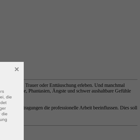
×
Hilflosigkeit, Trauer oder Enttäuschung erleben. Und manchmal
gte Wünsche, Phantasien, Ängste und schwer aushaltbare Gefühle
rs
en?
ei, die
ndet
Gegenübertragungen die professionelle Arbeit beeinflussen. Dies soll
ger
 die
dung