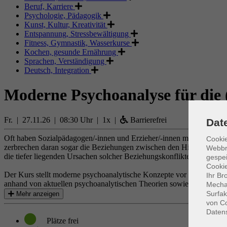
Beruf, Karriere
Psychologie, Pädagogik
Kunst, Kultur, Kreativität
Entspannung, Stressbewältigung
Fitness, Gymnastik, Wasserkurse
Kochen, gesunde Ernährung
Sprachen, Verständigung
Deutsch, Integration
Moderne Psychoanalyse für die (
Fr. | 27.11.26 | 08:30 Uhr | 1x |
Barrierefrei
Dat
Oft haben Sozialpädagogen/-innen und Erzieher/-innen mit besonders
Cookie
zerbrechen daran sogar die Beziehungen zwischen den Hilfesuchend
Webbr
die tiefer liegenden Ursachen solcher Beziehungskonflikte. Doch w
gespei
Cookie
Der Kurs stellt moderne psychoanalytische Konzepte vor und setzt si
Ihr Br
anhand von aktuellen psychoanalytischen Theorien sowie dem Einbring
Mechan
Surfak
Mehr anzeigen
von Co
Daten