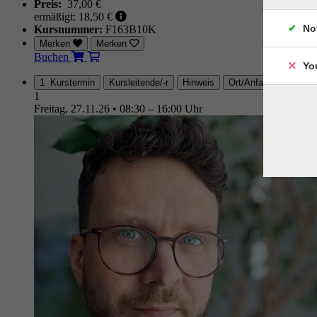
Preis:
37,00 €
ermäßigt: 18,50 €
No
Kursnummer:
F163B10K
Merken
Merken
Buchen
Yo
1 Kurstermin
Kursleitende/-r
Hinweis
Ort/Anfahrt
1
Freitag, 27.11.26
•
08:30 – 16:00 Uhr