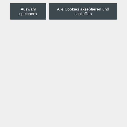
Auswahl
Alle Cookies akzeptieren und
Stadt Leipzig
speichern
schließen
Anmelden
Warenkorb
Merkzettel
Kurskompass
Programm
Politik, Gesellschaft, Umwelt
Computer, Internet, Multimedia