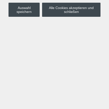
Auswahl
Alle Cookies akzeptieren und
Stadt Leipzig
speichern
schließen
Anmelden
Warenkorb
Merkzettel
Kurskompass
Programm
Politik, Gesellschaft, Umwelt
Computer, Internet, Multimedia