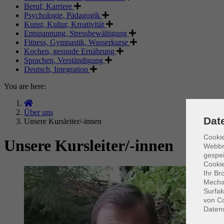
Beruf, Karriere
Psychologie, Pädagogik
Kunst, Kultur, Kreativität
Entspannung, Stressbewältigung
Fitness, Gymnastik, Wasserkurse
Kochen, gesunde Ernährung
Sprachen, Verständigung
Deutsch, Integration
You are here:
Über uns
Dat
Unsere Kursleiter/-innen
Cookie
Unsere Kursleiter/-innen
Webbr
gespei
Cookie
Ihr Br
Mechan
Surfak
von Co
Daten