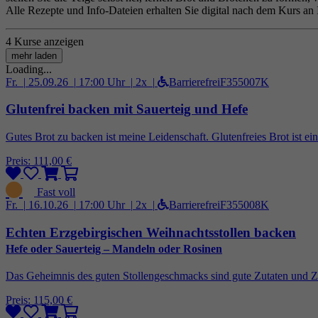
Alle Rezepte und Info-Dateien erhalten Sie digital nach dem Kurs an 
4 Kurse anzeigen
mehr laden
Loading...
Fr. |
25.09.26 |
17:00 Uhr |
2x |
Barrierefrei
F355007K
Glutenfrei backen mit Sauerteig und Hefe
Gutes Brot zu backen ist meine Leidenschaft. Glutenfreies Brot ist ei
Preis: 111,00 €
Fr. |
16.10.26 |
17:00 Uhr |
2x |
Barrierefrei
F355008K
Echten Erzgebirgischen Weihnachtsstollen backen
Hefe oder Sauerteig – Mandeln oder Rosinen
Das Geheimnis des guten Stollengeschmacks sind gute Zutaten und Zei
Preis: 115,00 €