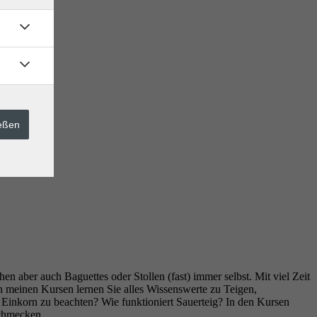
ießen
en aber auch Baguettes oder Stollen (fast) immer selbst. Mit viel Zeit
In meinen Kursen lernen Sie alles Wissenswerte zu Teigen,
Einkorn zu beachten? Wie funktioniert Sauerteig? In den Kursen
schmecken.