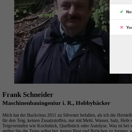
No
Yo
Frank Schneider
Maschinenbauingeniur i. R., Hobbybäcker
Mich hat der Backvirus 2011 zu Silvester befallen, als ich die Herste
für den Teig, keinen Zusatzstoffen, nur mit Mehl, Wasser, Salz, Hef
Teigvorstufen wie Kochstück, Quellstück oder Autolyse. Was ist bei
stellen Sie die Teige selbst her, lernen Brot und Brötchen zu forme