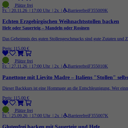
Fr. |
20.11.26 |
17:00 Uhr |
2x |
Barrierefrei
F355009K
Echten Erzgebirgischen Weihnachtsstollen backen
Hefe oder Sauerteig – Mandeln oder Rosinen
Das Geheimnis des guten Stollengeschmacks sind gute Zutaten und Zei
Preis: 115,00 €
Fr. |
27.11.26 |
17:00 Uhr |
2x |
Barrierefrei
F355010K
Panettone mit Lievito Madre – Italiens "Stollen" selb
Dieser Backkurs ist eine Hommage an die Entschleunigung. Wer einm
Preis: 115,00 €
Fr. |
25.09.26 |
17:00 Uhr |
2x |
Barrierefrei
F355007K
Glutenfrei backen mit Sauerteig und Hefe