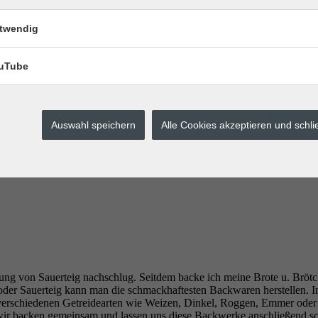
twendig
uTube
Auswahl speichern
Alle Cookies akzeptieren und schl
llung von Sauerteig nachschlug. Seitdem backe ich meine Brote u. Brötch
e oder Sauerteig kann man die schmackhaftesten Backwaren herstellen. 
 verschiedenen Getreidearten wie Weizen, Dinkel, Roggen, Emmer oder 
n, wir backen gemeinsam und lassen uns diese Backwerke anschließend 