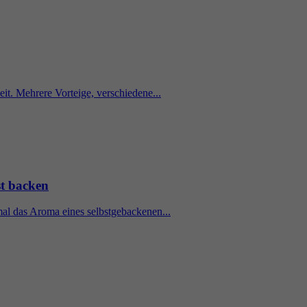
t. Mehrere Vorteige, verschiedene...
st backen
al das Aroma eines selbstgebackenen...