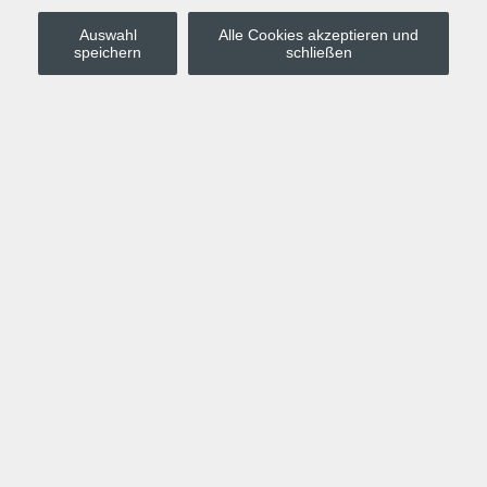
Auswahl
Alle Cookies akzeptieren und
Stadt Leipzig
speichern
schließen
Anmelden
Warenkorb
Merkzettel
Kurskompass
Programm
Politik, Gesellschaft, Umwelt
Computer, Internet, Multimedia