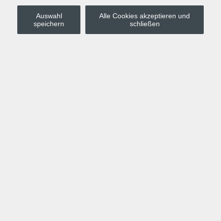
Auswahl
Alle Cookies akzeptieren und
Stadt Leipzig
speichern
schließen
Anmelden
Warenkorb
Merkzettel
Kurskompass
Programm
Politik, Gesellschaft, Umwelt
Computer, Internet, Multimedia