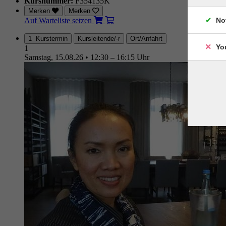
Kursnummer:
F354135K
Merken
Merken
Auf Warteliste setzen
No
1 Kurstermin
Kursleitende/-r
Ort/Anfahrt
Yo
1
Samstag, 15.08.26
•
12:30 – 16:15 Uhr