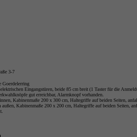
raße 3-7
e Goerdelerring
elektrischen Eingangstüren, beide 85 cm breit (1 Taster für die Anmeldu
rkwahlknöpfe gut erreichbar, Alarmknopf vorhanden.
 innen, Kabinenmaße 200 x 300 cm, Haltegriffe auf beiden Seiten, anf
h außen, Kabinenmaße 200 x 200 cm, Haltegriffe auf beiden Seiten, an
t.
n