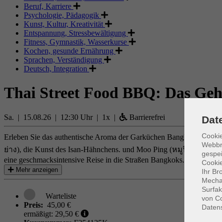
Beruf, Karriere
Psychologie, Pädagogik
Kunst, Kultur, Kreativität
Entspannung, Stressbewältigung
Fitness, Gymnastik, Wasserkurse
Kochen, gesunde Ernährung
Sprachen, Verständigung
Deutsch, Integration
Thai Street Food BBQ: Das Ge
Sa. | 15.08.26 | 12:30 Uhr | 1x |
Barrierefrei
Dat
Cookie
Erleben Sie das authentische Aroma der Garküchen Bangkoks direkt 
Webbr
ย่าง), die Kunst des Isan-Hähnchens. und Moo Ping (หมูปิ้ง),: zart
gespei
eine geschmacksintensive Reise in die Straßen Bangkoks.
Cookie
Mehr anzeigen
Ihr Br
Mechan
Surfak
von Co
Preis:
45,00 €
Daten
ermäßigt: 29,50 €