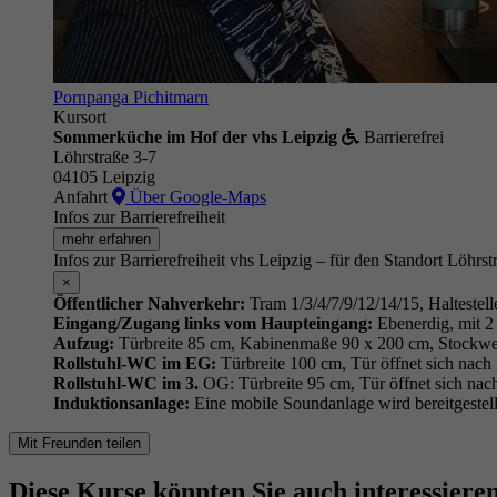
Pornpanga Pichitmarn
Kursort
Sommerküche im Hof der vhs Leipzig
Barrierefrei
Löhrstraße 3-7
04105 Leipzig
Anfahrt
Über Google-Maps
Infos zur Barrierefreiheit
mehr erfahren
Infos zur Barrierefreiheit vhs Leipzig – für den Standort Löhrst
×
Öffentlicher Nahverkehr:
Tram 1/3/4/7/9/12/14/15, Haltestell
Eingang/Zugang links vom Haupteingang:
Ebenerdig, mit 2 
Aufzug:
Türbreite 85 cm, Kabinenmaße 90 x 200 cm, Stockwe
Rollstuhl-WC im EG:
Türbreite 100 cm, Tür öffnet sich nach
Rollstuhl-WC im 3.
OG: Türbreite 95 cm, Tür öffnet sich nac
Induktionsanlage:
Eine mobile Soundanlage wird bereitgestell
Mit Freunden teilen
Diese Kurse könnten Sie auch interessiere