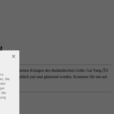
g
×
unangefochtenen Königen des thailändischen Grills: Gai Yang (ไก่
rs
dadurch unglaublich zart und glänzend werden. Kommen SIe mit auf
ei, die
ndet
ger
 die
dung