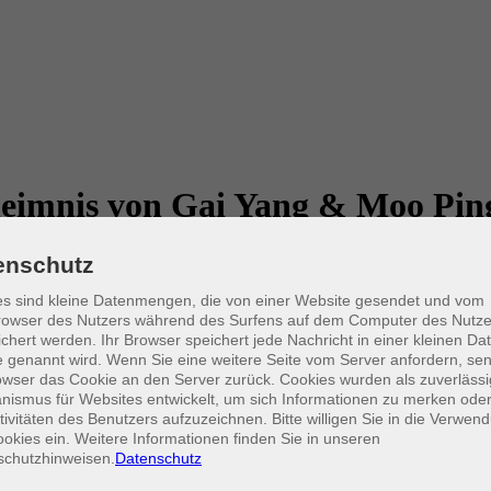
heimnis von Gai Yang & Moo Pin
enschutz
s sind kleine Datenmengen, die von einer Website gesendet und vom
in der Sommerküche der vhs! In diesem Kurs widmen wir uns den zwei 
owser des Nutzers während des Surfens auf dem Computer des Nutze
en Schweinefleischspießen, die wir mit Kokosmilch marinieren und die 
chert werden. Ihr Browser speichert jede Nachricht in einer kleinen Dat
 genannt wird. Wenn Sie eine weitere Seite vom Server anfordern, se
owser das Cookie an den Server zurück. Cookies wurden als zuverlässi
ismus für Websites entwickelt, um sich Informationen zu merken oder
tivitäten des Benutzers aufzuzeichnen. Bitte willigen Sie in die Verwen
okies ein. Weitere Informationen finden Sie in unseren
schutzhinweisen.
Datenschutz