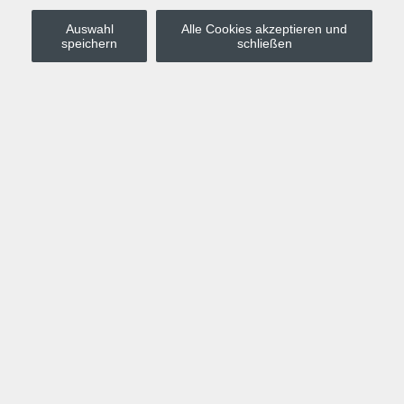
Auswahl
Alle Cookies akzeptieren und
Stadt Leipzig
speichern
schließen
Anmelden
Warenkorb
Merkzettel
Kurskompass
Programm
Politik, Gesellschaft, Umwelt
Computer, Internet, Multimedia