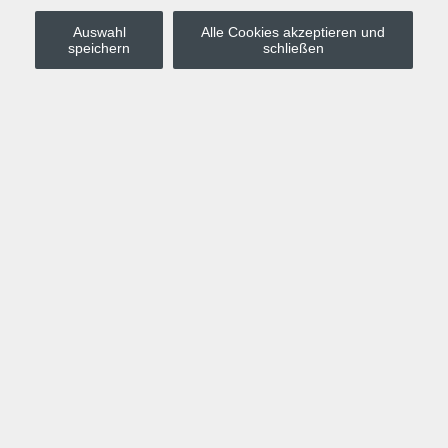
Auswahl
Alle Cookies akzeptieren und
Stadt Leipzig
speichern
schließen
Anmelden
Warenkorb
Merkzettel
Kurskompass
Programm
Politik, Gesellschaft, Umwelt
Computer, Internet, Multimedia