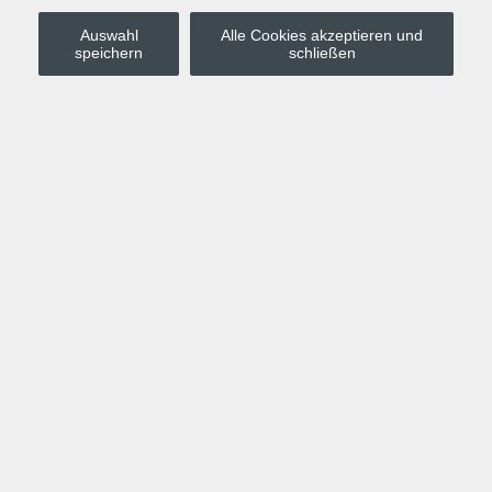
Auswahl
Alle Cookies akzeptieren und
Stadt Leipzig
speichern
schließen
Anmelden
Warenkorb
Merkzettel
Kurskompass
Programm
Politik, Gesellschaft, Umwelt
Computer, Internet, Multimedia